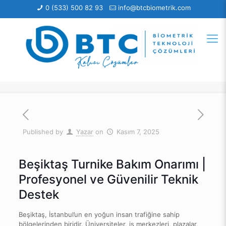
0 (533) 500 82 93
info@btcbiometrik.com
Published by
Yazar
on
Kasım 7, 2025
Beşiktaş Turnike Bakım Onarımı |
Profesyonel ve Güvenilir Teknik
Destek
Beşiktaş, İstanbul’un en yoğun insan trafiğine sahip
bölgelerinden biridir. Üniversiteler, iş merkezleri, plazalar,