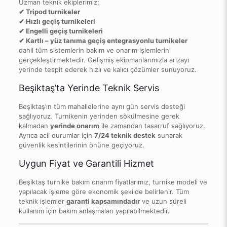
Uzman teknik ekiplerimiz;
✔ Tripod turnikeler
✔ Hızlı geçiş turnikeleri
✔ Engelli geçiş turnikeleri
✔ Kartlı – yüz tanıma geçiş entegrasyonlu turnikeler
dahil tüm sistemlerin bakım ve onarım işlemlerini
gerçekleştirmektedir. Gelişmiş ekipmanlarımızla arızayı
yerinde tespit ederek hızlı ve kalıcı çözümler sunuyoruz.
Beşiktaş’ta Yerinde Teknik Servis
Beşiktaş’ın tüm mahallelerine aynı gün servis desteği
sağlıyoruz. Turnikenin yerinden sökülmesine gerek
kalmadan
yerinde onarım
ile zamandan tasarruf sağlıyoruz.
Ayrıca acil durumlar için
7/24 teknik destek
sunarak
güvenlik kesintilerinin önüne geçiyoruz.
Uygun Fiyat ve Garantili Hizmet
Beşiktaş turnike bakım onarım fiyatlarımız, turnike modeli ve
yapılacak işleme göre ekonomik şekilde belirlenir. Tüm
teknik işlemler
garanti kapsamındadır
ve uzun süreli
kullanım için bakım anlaşmaları yapılabilmektedir.