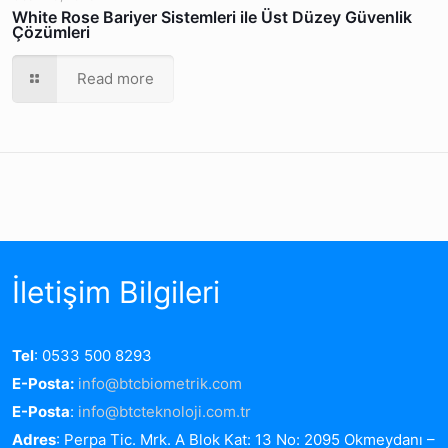
White Rose Bariyer Sistemleri ile Üst Düzey Güvenlik
Çözümleri
Read more
İletişim Bilgileri
Tel
: 0533 500 8293
E-Posta:
info@btcbiometrik.com
E-Posta
:
info@btcteknoloji.com.tr
Adres
: Perpa Tic. Mrk. A Blok Kat: 13 No: 2095 Okmeydanı –