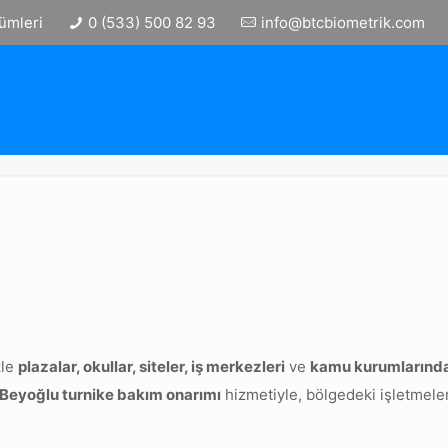
ümleri
0 (533) 500 82 93
info@btcbiometrik.com
kle
plazalar, okullar, siteler, iş merkezleri
ve
kamu kurumlarınd
Beyoğlu turnike bakım onarımı
hizmetiyle, bölgedeki işletmeler