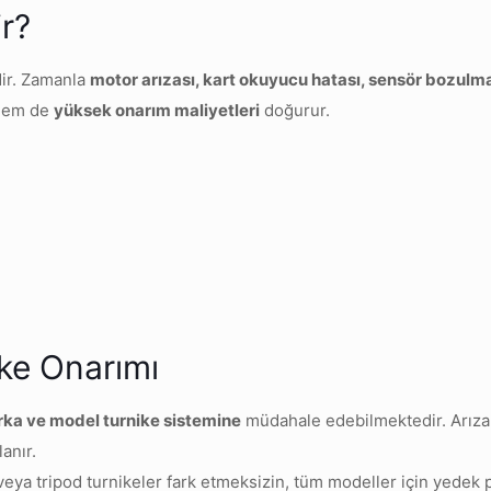
r?
dir. Zamanla
motor arızası, kart okuyucu hatası, sensör bozulm
 hem de
yüksek onarım maliyetleri
doğurur.
ike Onarımı
rka ve model turnike sistemine
müdahale edebilmektedir. Arız
anır.
ler veya tripod turnikeler fark etmeksizin, tüm modeller için yed